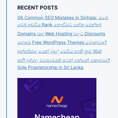
RECENT POSTS
06 Common SEO Mistakes in Sinhala: ඔබේ
වෙබ් අඩවිය Rank නොවීමට හේතු මෙන්න!
Domains සහ Web Hosting වලට Discounts
හොදම Free WordPress Themes මොනවාද?
අන්තර්ජාලයෙන් මුදල් සෙවිය හැකි ක්‍රම 10ක්
තනි පුද්ගල ව්‍යාපාරයක් පටන් ගන්නේ කොහමද?
Sole Proprietorship in Sri Lanka