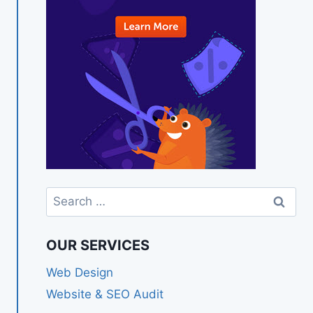
Search
for:
OUR SERVICES
Web Design
Website & SEO Audit