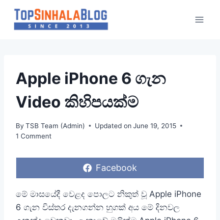
Skip
to
content
Apple iPhone 6 ගැන
Video කිහිපයක්ම
By
TSB Team (Admin)
Updated on
June 19, 2015
1 Comment
S
Facebook
h
a
r
මේ මාසයේදී වෙළද පොලට නිකුත් වූ Apple iPhone
e
6 ගැන විස්තර දැනගන්න හුගක් අය මේ දිනවල
o