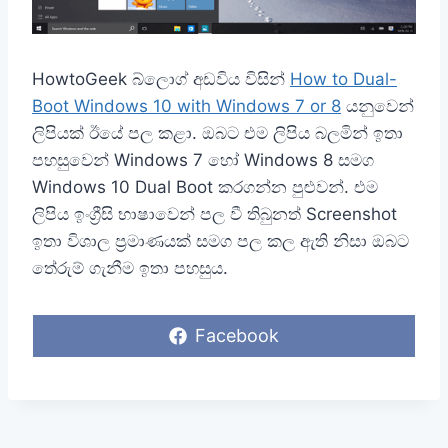
HowtoGeek බ්ලොග් අඩවිය විසින්
How to Dual-
Boot Windows 10 with Windows 7 or 8
යනුවෙන්
ලිපියක් ඊයේ පල කළා. ඔබට එම ලිපිය බලමින් ඉතා
පහසුවෙන් Windows 7 හෝ Windows 8 සමග
Windows 10 Dual Boot කරගන්න පුළුවන්. එම
ලිපිය ඉංග්‍රීසි භාෂාවෙන් පල වී තිබුනත් Screenshot
ඉතා විශාල ප්‍රමාණයක් සමග පල කල ඇති නිසා ඔබට
තේරුම් ගැනීම ඉතා පහසුය.
S
Facebook
h
a
r
e
o
n