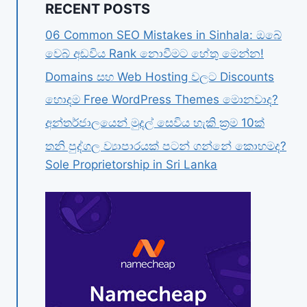
RECENT POSTS
06 Common SEO Mistakes in Sinhala: ඔබේ
වෙබ් අඩවිය Rank නොවීමට හේතු මෙන්න!
Domains සහ Web Hosting වලට Discounts
හොදම Free WordPress Themes මොනවාද?
අන්තර්ජාලයෙන් මුදල් සෙවිය හැකි ක්‍රම 10ක්
තනි පුද්ගල ව්‍යාපාරයක් පටන් ගන්නේ කොහමද?
Sole Proprietorship in Sri Lanka