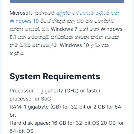
h
a
r
Microsoft සමාගමේ
අලුත්ම මෙහෙයුම් පද්ධති වන
e
Windows 10
ඊයේ නිකුත් කල බව ඔබ හොදින්ම
o
n
දන්නා දෙයක්. ඔබ Windows 7 හෝ හෝ Windows
8.1 යන මෙහෙයුම් පද්ධතියක භාවිතා කරන අයෙක්
නම් ඔබට නොමිලේම Windows 10 ලබා ගත
හැකිය.
System Requirements
Processor: 1 gigahertz (GHz) or faster
processor or SoC
RAM: 1 gigabyte (GB) for 32-bit or 2 GB for 64-
bit
Hard disk space: 16 GB for 32-bit OS 20 GB for
64-bit OS