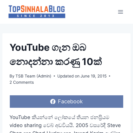
Skip
to
content
YouTube ගැන ඔබ
නොදන්නා කරණු 10ක්
By
TSB Team (Admin)
Updated on
June 19, 2015
2 Comments
S
Facebook
h
a
r
YouTube කියන්නේ ලෝකයේ තියන ජනප්‍රියම
e
video sharing වෙබ් අඩවියයි. 2005 වසරේදී Steve
o