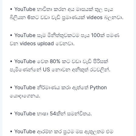
• YouTube භාවිතා කරන අය මාසයක් තුල පැය
බිලියන 6කට වඩා වැඩි ප්‍රමාණයක් videos බලනවා.
• YouTube සෑම මිනිත්තුවකටම පැය 100ක් පමණ
වන videos upload වෙනවා.
• YouTube වෙත 80% කට වඩා වැඩි පිරිසක්
පැමිණෙන්නේ US නොවන අනිකුත් රටවලින්.
• YouTube නිර්මාණය කරා ඇත්තේ Python
යොදාගෙනය.
• YouTube භාෂා 54කින් සමන්විතය.
• YouTube ආරම්භ කර ප්‍රථම මස ඇතුලතම එම