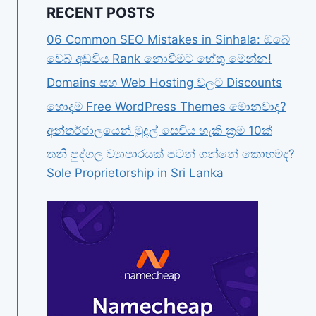
RECENT POSTS
06 Common SEO Mistakes in Sinhala: ඔබේ
වෙබ් අඩවිය Rank නොවීමට හේතු මෙන්න!
Domains සහ Web Hosting වලට Discounts
හොදම Free WordPress Themes මොනවාද?
අන්තර්ජාලයෙන් මුදල් සෙවිය හැකි ක්‍රම 10ක්
තනි පුද්ගල ව්‍යාපාරයක් පටන් ගන්නේ කොහමද?
Sole Proprietorship in Sri Lanka