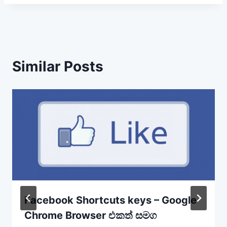
e
o
n
Similar Posts
Facebook Shortcuts keys – Google
Chrome Browser එකත් සමග