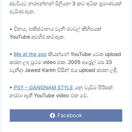
අඩවියට නරබන්නන් මිලියන 3 කට අධික ප්‍රමාණයක්
පැමිණ ඇත.
• චීනය, පකිස්ථානය වැනි රටවල් කිහිපයක්
YouTube අවහිර කර ඇත.
•
Me at the zoo
කියන්නේ YouTube වෙත upload
කරන ලද ප්‍රථම video එක. 2005 අප්‍රේල් මස 23
වැනිදා Jawed Karim විසින් එය upload කරන ලදී.
•
PSY – GANGNAM STYLE
යනු වැඩිම පිරිසක්
නරඹා ඇති YouTube video එක වේ.
S
Facebook
h
a
r