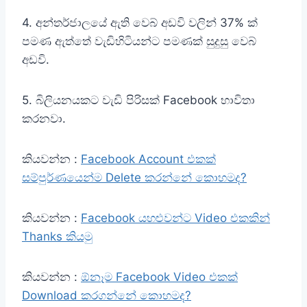
n
4. අන්තර්ජාලයේ ඇති වෙබ් අඩවි වලින් 37% ක්
පමණ ඇත්තේ වැඩිහිටියන්ට පමණක් සුදුසු වෙබ්
අඩවි.
5. බිලියනයකට වැඩි පිරිසක් Facebook භාවිතා
කරනවා.
කියවන්න :
Facebook Account එකක්
සම්පුර්ණයෙන්ම Delete කරන්නේ කොහමද?
කියවන්න :
Facebook යහළුවන්ට Video එකකින්
Thanks කියමු
කියවන්න :
ඕනෑම Facebook Video එකක්
Download කරගන්නේ කොහමද?