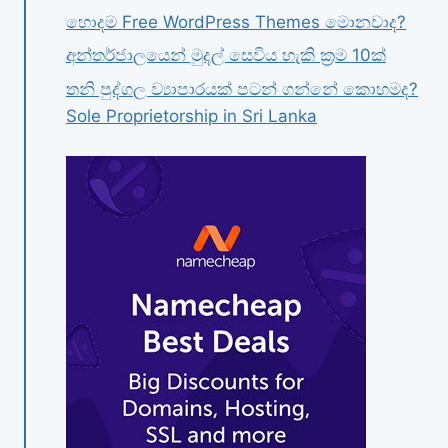
හොදම Free WordPress Themes මොනවාද?
අන්තර්ජාලයෙන් මුදල් සෙවිය හැකි ක්‍රම 10ක්
තනි පුද්ගල ව්‍යාපාරයක් පටන් ගන්නේ කොහමද?
Sole Proprietorship in Sri Lanka