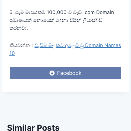
6. සැම මාසයකම 100,000 ට වැඩි .com Domain
ප්‍රමාණයක් නොයෙක් දෙනා විසින් ලියාපදිංචි
කරනවා.
කියවන්න :
වැඩිම මිලකට අලෙවි වු Domain Names
10
S
Facebook
h
a
r
e
o
n
Similar Posts